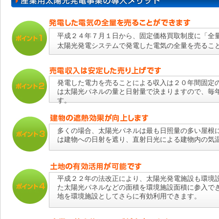
平成２４年７月１日から、固定価格
買
取制度に「全
太陽光発電システムで発電した電気の全量を売るこ
発電した電力を売ることによる収入は２０年間固定
は太陽光パネルの量と日射量で決まりますので、毎
す。
多くの場合、太陽光パネルは最も日照量の多い屋根
は建物への日射を遮り、直射日光による建物内の気
平成２２年の法改正により、太陽光発電施設も環境
た太陽光パネルなどの面積を環境施設面積に参入で
地を環境施設としてさらに有効利用できます。