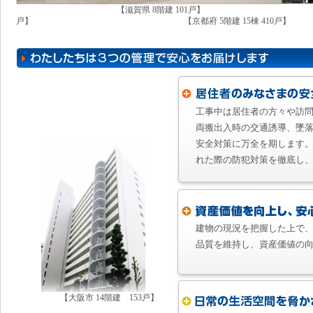
【滋賀県 8階建 101戸】 
戸】 【京都府 5階建 15棟 410戸】
工事中は居住者の方々や訪
両搬出入時の交通誘導、墜
安全対策に万全を期します
れた際の防犯対策を徹底し
建物の現況を把握した上で
品質を維持し、資産価値の
【大阪市 14階建 153戸】