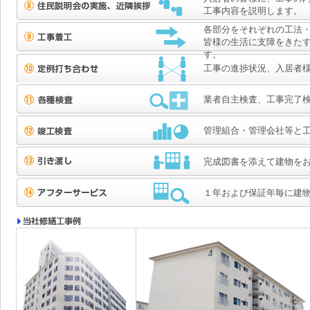
工事内容を説明します。
各部分をそれぞれの工法
皆様の生活に支障をきた
す。
工事の進捗状況、入居者
業者自主検査、工事完了
管理組合・管理会社等と
完成図書を添えて建物を
１年および保証年毎に建