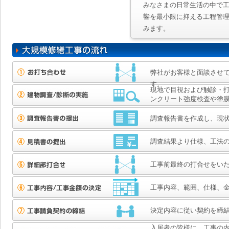
みなさまの日常生活の中で
響を最小限に抑える工程管
みます。
弊社がお客様と面談させ
す。
現地で目視および触診・
ンクリート強度検査や塗
調査報告書を作成し、現
調査結果より仕様、工法
工事前最終の打合せをい
工事内容、範囲、仕様、
決定内容に従い契約を締
入居者の皆様に、工事の